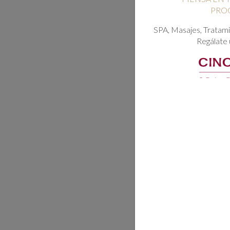
PROGRESA JUNTOS!
SPA, Masajes, Tratamientos & Estético,
Puida tu cuerpo
Regálate un escape sensorial ...
MÁS INFORMACIÓN...