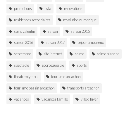
promotions
pyla
renovations
residences secondaires
revolution numerique
saint valentin
saison
saison 2015
saison 2016
saison 2017
sejour amoureux
septembre
site internet
soiree
soiree blanche
spectacle
sport equestre
sports
theatre olympia
tourisme arcachon
tourisme bassin arcachon
transports arcachon
vacances
vacances famille
ville d hiver