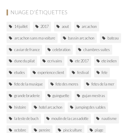
NUAGE D'ÉTIQUETTES
14 juillet
2017
aout
arcachon
arcachon sans ma voiture
bassin arcachon
bateau
caviar de france
celebration
chambres suites
dune du pilat
ecrivains
ete 2017
ete indien
etudes
experience client
festival
fete
fete de la musique
fete des meres
fetes de la mer
grande braderie
guinguette
gujan mestras
histoire
hotel arcachon
jumping des sables
la teste de buch
moulin de la cassadotte
nautisme
octobre
pereire
pisciculture
plage