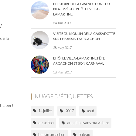
L'HISTOIRE DE LA GRANDE DUNE DU
PILAT, PRÈS DE L'HÔTEL VILLA-
LAMARTINE
04 Jun 2017
N
VISITE DU MOULIN DE LA CASSADOTTE
de la
SUR LE BASSIN D'ARCACHON
28 May 2017
L'HÔTEL VILLA-LAMARTINE FÊTE
ARCACHON ET SON CARNAVAL
18 Mar 2017
NUAGE D'ÉTIQUETTES
ticiper!
14 juillet
2017
aout
arcachon
arcachon sans ma voiture
bassin arcachon
bateau