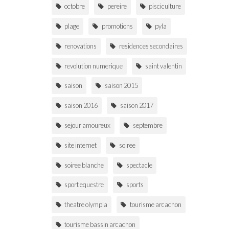
octobre
pereire
pisciculture
plage
promotions
pyla
renovations
residences secondaires
revolution numerique
saint valentin
saison
saison 2015
saison 2016
saison 2017
sejour amoureux
septembre
site internet
soiree
soiree blanche
spectacle
sport equestre
sports
theatre olympia
tourisme arcachon
tourisme bassin arcachon