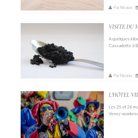
Par Nicolas
VISITE DU 
A quelques kilo
Cassadotte à Bi
Par Nicolas
L'HÔTEL V
Les 25 et 26 ma
Venez nombreux