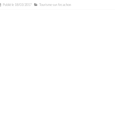
Publié le
18/03/2017
Tourisme sur Arcachon
RÉSERVER EN LIGNE
BON CADEAU
VOTRE