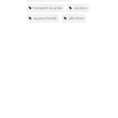
transports arcachon
vacances
vacances famille
ville d hiver