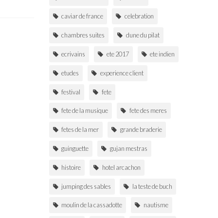
caviar de france
celebration
chambres suites
dune du pilat
ecrivains
ete 2017
ete indien
etudes
experience client
 ITINÉRAIRE
NOUS ÉCRIRE
NOUS APPELER
festival
fete
fete de la musique
fete des meres
fetes de la mer
grande braderie
guinguette
gujan mestras
histoire
hotel arcachon
jumping des sables
la teste de buch
moulin de la cassadotte
nautisme