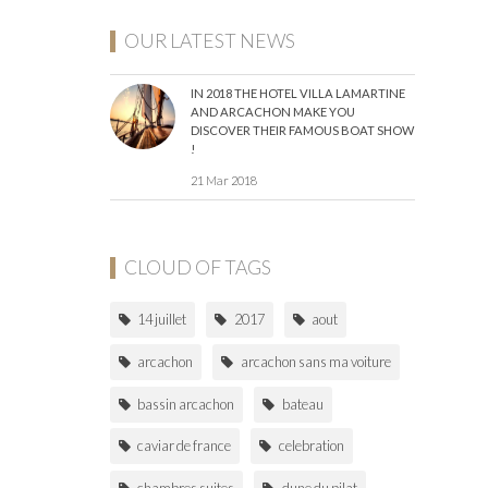
OUR LATEST NEWS
IN 2018 THE HOTEL VILLA LAMARTINE
AND ARCACHON MAKE YOU
DISCOVER THEIR FAMOUS BOAT SHOW
!
21 Mar 2018
CLOUD OF TAGS
14 juillet
2017
aout
arcachon
arcachon sans ma voiture
bassin arcachon
bateau
caviar de france
celebration