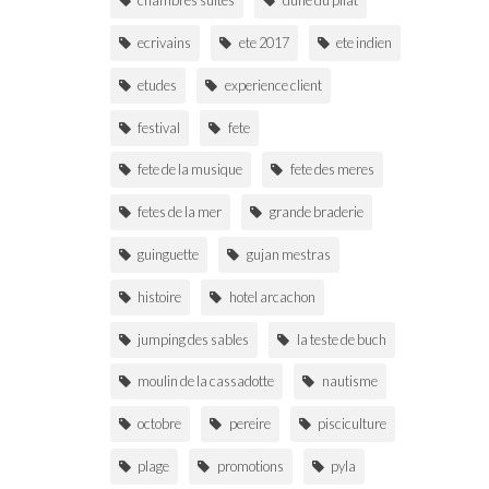
chambres suites
dune du pilat
ecrivains
ete 2017
ete indien
UR ITINERARY
MAIL US
CALL US
etudes
experience client
festival
fete
fete de la musique
fete des meres
fetes de la mer
grande braderie
guinguette
gujan mestras
histoire
hotel arcachon
jumping des sables
la teste de buch
moulin de la cassadotte
nautisme
octobre
pereire
pisciculture
plage
promotions
pyla