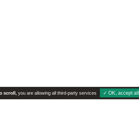
 scroll,
you are allowing all third-party services
✓ OK, accept all