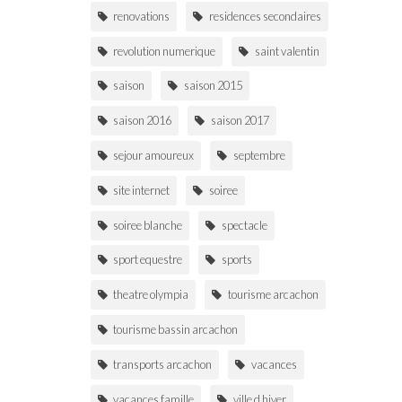
renovations
residences secondaires
revolution numerique
saint valentin
saison
saison 2015
saison 2016
saison 2017
sejour amoureux
septembre
site internet
soiree
soiree blanche
spectacle
sport equestre
sports
theatre olympia
tourisme arcachon
tourisme bassin arcachon
transports arcachon
vacances
vacances famille
ville d hiver